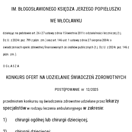
IM. BŁOGOSŁAWIONEGO KSIĘDZA JERZEGO POPIEŁUSZKI
WE WŁOCŁAWKU
działając na podstawie art. 26 i 27 ustawy z dnia 15 kwietnia 2011r. o działalności leczniczej (t.j.
Dz.U. z 2024r. poz. 799 z późn. zm.) oraz art. 146 ust. 1 ustawy z dnia 27 sierpnia 2004r. o
świadczeniach opieki zdrowotnej finansowanych ze środków publicznych (t.j. Dz.U. z 2024r. poz. 146 z
późn. zm.).
O G Ł A S Z A
KONKURS OFERT NA UDZIELANIE ŚWIADCZEŃ ZDROWOTNYCH
POSTĘPOWANIE nr 12/2025
lekarzy
przedmiotem konkursu są świadczenia zdrowotne udzielane przez
specjalistów
w zakresie:
w rodzaju leczenia ambulatoryjnego
1)
chirurgii ogólnej lub chirurgii dziecięcej;
2)
chirurgii dziecięcej;