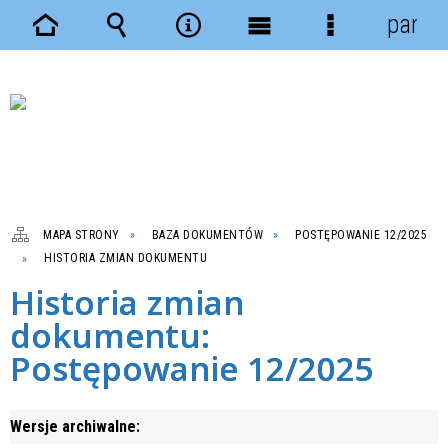
panel
Strona
Wyszukiwarka
Narzędzia
Menu
Menu
główna
główne
szczegółowe
MAPA STRONY
BAZA DOKUMENTÓW
POSTĘPOWANIE 12/2025
HISTORIA ZMIAN DOKUMENTU
Historia zmian
dokumentu:
Postępowanie 12/2025
Wersje archiwalne: