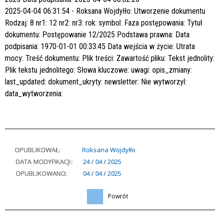
2025-04-04 06:31:54 - Roksana Wojdyłło:
Utworzenie dokumentu
Rodzaj:
8
nr1:
12
nr2:
nr3:
rok:
symbol:
Faza postępowania:
Tytuł
dokumentu:
Postępowanie 12/2025
Podstawa prawna:
Data
podpisania:
1970-01-01 00:33:45
Data wejścia w życie:
Utrata
mocy:
Treść dokumentu:
Plik treści:
Zawartość pliku:
Tekst jednolity:
Plik tekstu jednolitego:
Słowa kluczowe:
uwagi:
opis_zmiany:
last_updated:
dokument_ukryty:
newsletter:
Nie
wytworzyl:
data_wytworzenia:
OPUBLIKOWAŁ:
Roksana Wojdyłło
DATA MODYFIKACJI:
24 / 04 / 2025
OPUBLIKOWANO:
04 / 04 / 2025
Powrót