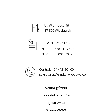
Ul. Wieniecka 49
87-800 Włocławek
REGON:
341411727
NIP:
888 311 78 73
Nr KRS:
0000457089
Centrala:
54 412–90–00
sekretariat@szpital.wloclawek.pl
Strona główna
Baza dokumentów
Rejestr zmian
Strona WWW