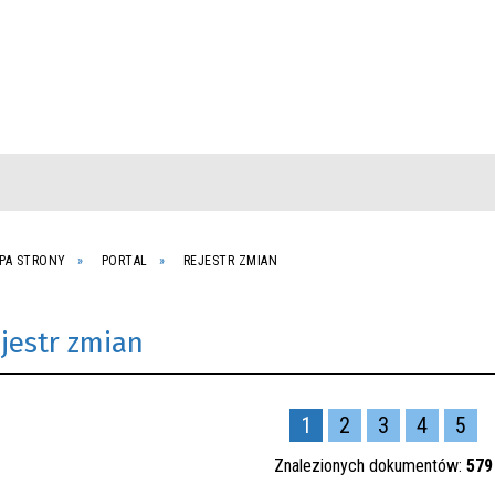
PA STRONY
PORTAL
REJESTR ZMIAN
jestr zmian
1
2
3
4
5
Znalezionych dokumentów:
579