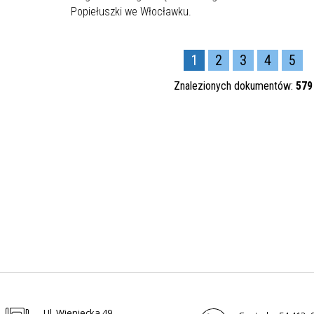
Popiełuszki we Włocławku.
1
2
3
4
5
Znalezionych dokumentów:
579
Ul. Wieniecka 49