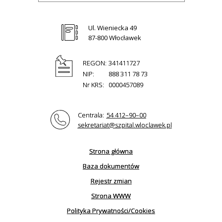
Ul. Wieniecka 49
87-800 Włocławek
REGON:
341411727
NIP:
888 311 78 73
Nr KRS:
0000457089
Centrala:
54 412–90–00
sekretariat@szpital.wloclawek.pl
Strona główna
Baza dokumentów
Rejestr zmian
Strona WWW
Polityka Prywatności/Cookies