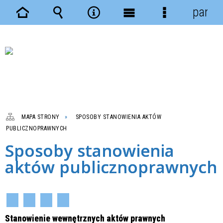
panel
Strona
Wyszukiwarka
Narzędzia
Menu
Menu
główna
główne
szczegółowe
MAPA STRONY
SPOSOBY STANOWIENIA AKTÓW
PUBLICZNOPRAWNYCH
Sposoby stanowienia
aktów publicznoprawnych
Stanowienie wewnętrznych aktów prawnych