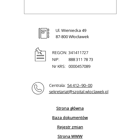
Ul. Wieniecka 49
87-800 Włocławek
REGON:
341411727
NIP:
888 311 78 73
Nr KRS:
0000457089
Centrala:
54 412–90–00
sekretariat@szpital.wloclawek.pl
Strona główna
Baza dokumentów
Rejestr zmian
Strona WWW