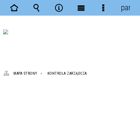
panel
Strona
Wyszukiwarka
Narzędzia
Menu
Menu
główna
główne
szczegółowe
MAPA STRONY
KONTROLA ZARZĄDCZA