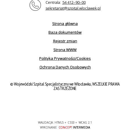
Centrala:
54 412–90–00
sekretariat@szpital.wloclawek.pl
Strona główna
Baza dokumentów
Rejestr zmian
Strona WWW
Polityka Prywatności/Cookies
Ochrona Danych Osobowych
© Wojewódzki Szpital Specjalistyczny we Włocławku, WSZELKIE PRAWA
ZASTRZEŻONE
WALIDACJA:
HTML5
+
CSS3
+
WCAG 2.1
WYKONANIE
CONCEPT
INTERMEDIA