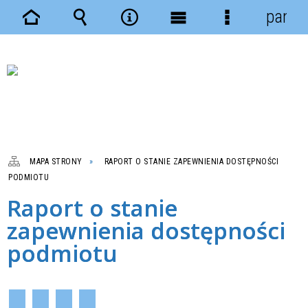
panel
Strona
Wyszukiwarka
Narzędzia
Menu
Menu
główna
główne
szczegółowe
MAPA STRONY
RAPORT O STANIE ZAPEWNIENIA DOSTĘPNOŚCI
PODMIOTU
Raport o stanie
zapewnienia dostępności
podmiotu