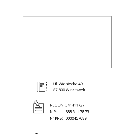
Ul. Wieniecka 49
87-800 Włocławek
REGON:
341411727
NIP:
888 311 78 73
Nr KRS:
0000457089