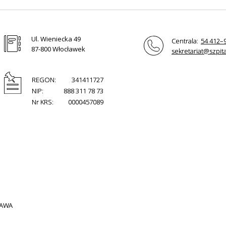
Ul. Wieniecka 49
Centrala:
54 412–
87-800 Włocławek
sekretariat@szpita
REGON:
341411727
NIP:
888 311 78 73
Nr KRS:
0000457089
PRAWA