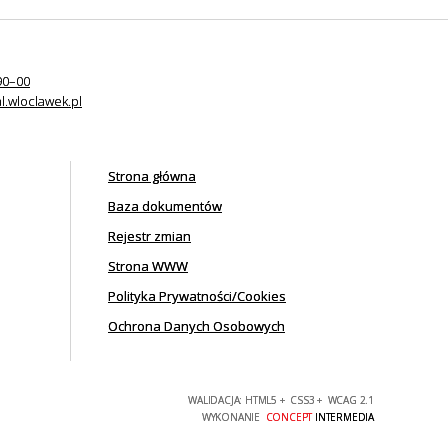
90–00
l.wloclawek.pl
Strona główna
Baza dokumentów
Rejestr zmian
Strona WWW
Polityka Prywatności/Cookies
Ochrona Danych Osobowych
WALIDACJA:
HTML5
+
CSS3
+
WCAG 2.1
WYKONANIE
CONCEPT
INTERMEDIA