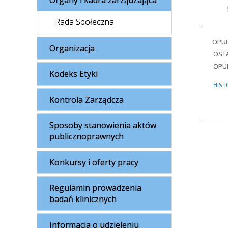
Organy i kadra zarządzająca
Rada Społeczna
OPU
Organizacja
OSTA
OPU
Kodeks Etyki
HIST
Kontrola Zarządcza
Sposoby stanowienia aktów
publicznoprawnych
Konkursy i oferty pracy
Regulamin prowadzenia
badań klinicznych
Informacja o udzieleniu