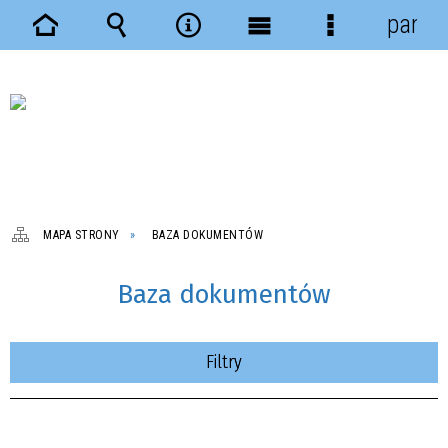
panel
Strona
Wyszukiwarka
Narzędzia
Menu
Menu
główna
główne
szczegółowe
MAPA STRONY
BAZA DOKUMENTÓW
Baza dokumentów
Filtry