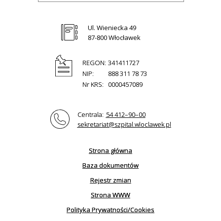
Ul. Wieniecka 49
87-800 Włocławek
REGON:
341411727
NIP:
888 311 78 73
Nr KRS:
0000457089
Centrala:
54 412–90–00
sekretariat@szpital.wloclawek.pl
Strona główna
Baza dokumentów
Rejestr zmian
Strona WWW
Polityka Prywatności/Cookies