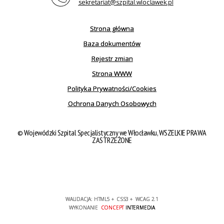
sekretariat@szpital.wloclawek.pl
Strona główna
Baza dokumentów
Rejestr zmian
Strona WWW
Polityka Prywatności/Cookies
Ochrona Danych Osobowych
© Wojewódzki Szpital Specjalistyczny we Włocławku, WSZELKIE PRAWA
ZASTRZEŻONE
WALIDACJA:
HTML5
+
CSS3
+
WCAG 2.1
WYKONANIE
CONCEPT
INTERMEDIA