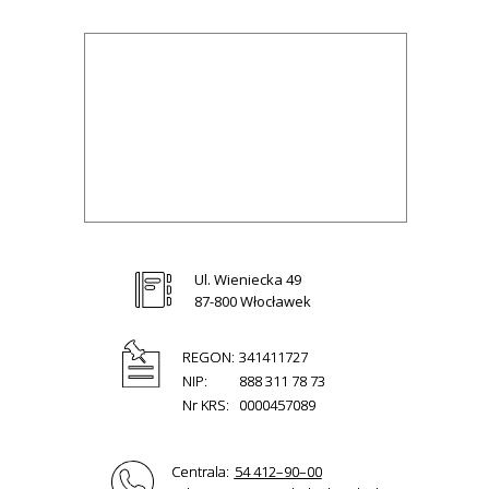
Ul. Wieniecka 49
87-800 Włocławek
REGON:
341411727
NIP:
888 311 78 73
Nr KRS:
0000457089
Centrala:
54 412–90–00