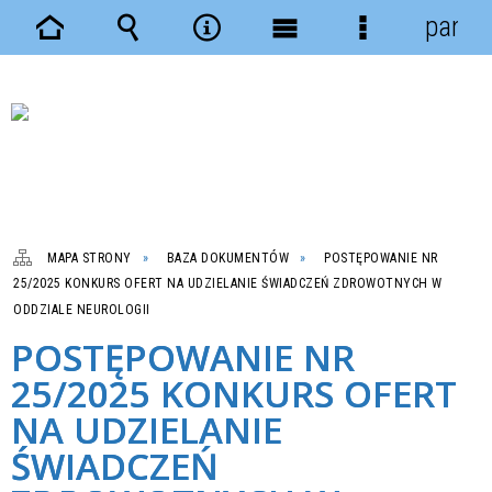
panel
Strona
Wyszukiwarka
Narzędzia
Menu
Menu
główna
główne
szczegółowe
MAPA STRONY
BAZA DOKUMENTÓW
POSTĘPOWANIE NR
25/2025 KONKURS OFERT NA UDZIELANIE ŚWIADCZEŃ ZDROWOTNYCH W
ODDZIALE NEUROLOGII
POSTĘPOWANIE NR
25/2025 KONKURS OFERT
NA UDZIELANIE
ŚWIADCZEŃ