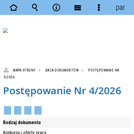
panel
Strona
Wyszukiwarka
Narzędzia
Menu
Menu
główna
główne
szczegółowe
MAPA STRONY
BAZA DOKUMENTÓW
POSTĘPOWANIE NR
4/2026
Postępowanie Nr 4/2026
Rodzaj dokumentu
Konkursy i oferty pracy