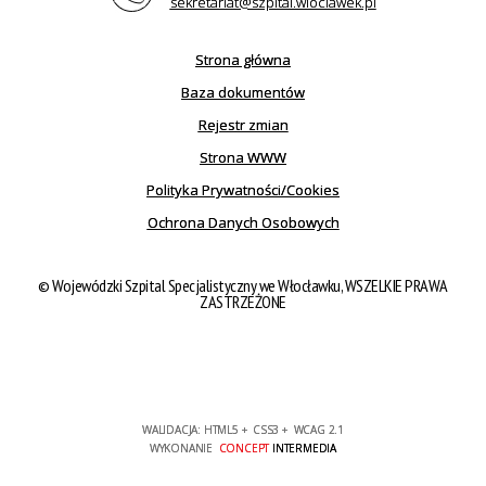
sekretariat@szpital.wloclawek.pl
Strona główna
Baza dokumentów
Rejestr zmian
Strona WWW
Polityka Prywatności/Cookies
Ochrona Danych Osobowych
© Wojewódzki Szpital Specjalistyczny we Włocławku, WSZELKIE PRAWA
ZASTRZEŻONE
WALIDACJA:
HTML5
+
CSS3
+
WCAG 2.1
WYKONANIE
CONCEPT
INTERMEDIA