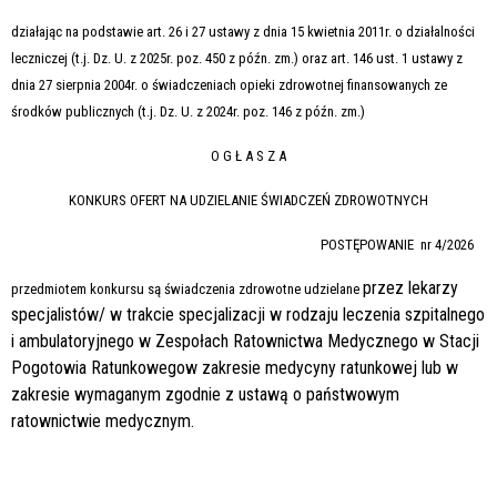
działając na podstawie art. 26 i 27 ustawy z dnia 15 kwietnia 2011r. o działalności
leczniczej (t.j. Dz. U. z 2025r. poz. 450 z późn. zm.) oraz art. 146 ust. 1 ustawy z
dnia 27 sierpnia 2004r. o świadczeniach opieki zdrowotnej finansowanych ze
środków publicznych (t.j. Dz. U. z 2024r. poz. 146 z późn. zm.)
O G Ł A S Z A
KONKURS OFERT NA UDZIELANIE ŚWIADCZEŃ ZDROWOTNYCH
POSTĘPOWANIE nr 4/2026
przez lekarzy
przedmiotem konkursu są świadczenia zdrowotne udzielane
specjalistów/ w trakcie specjalizacji w rodzaju leczenia szpitalnego
i ambulatoryjnego
w Zespołach Ratownictwa Medycznego w Stacji
Pogotowia Ratunkowego
w zakresie
medycyny ratunkowej lub w
zakresie wymaganym zgodnie z ustawą o państwowym
ratownictwie medycznym.