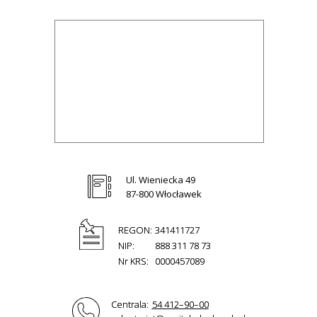
Ul. Wieniecka 49
87-800 Włocławek
REGON:
341411727
NIP:
888 311 78 73
Nr KRS:
0000457089
Centrala:
54 412–90–00