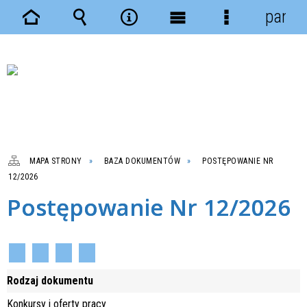
panel
Strona
Wyszukiwarka
Narzędzia
Menu
Menu
główna
główne
szczegółowe
MAPA STRONY
BAZA DOKUMENTÓW
POSTĘPOWANIE NR
12/2026
Postępowanie Nr 12/2026
Rodzaj dokumentu
Konkursy i oferty pracy