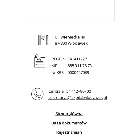
Ul. Wieniecka 49
87-800 Włocławek
REGON:
341411727
NIP:
888 311 78 73
Nr KRS:
0000457089
Centrala:
54 412–90–00
sekretariat@szpital.wloclawek.pl
Strona główna
Baza dokumentów
Rejestr zmian