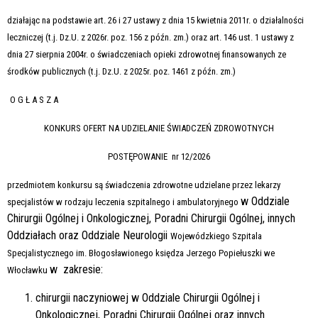
działając na podstawie art. 26 i 27 ustawy z dnia 15 kwietnia 2011r. o działalności
leczniczej (t.j. Dz.U. z 2026r. poz. 156 z późn. zm.) oraz art. 146 ust. 1 ustawy z
dnia 27 sierpnia 2004r. o świadczeniach opieki zdrowotnej finansowanych ze
środków publicznych (t.j. Dz.U. z 2025r. poz. 1461 z późn. zm.)
O G Ł A S Z A
KONKURS OFERT NA UDZIELANIE ŚWIADCZEŃ ZDROWOTNYCH
POSTĘPOWANIE nr 12/2026
przedmiotem konkursu są świadczenia zdrowotne udzielane przez lekarzy
w Oddziale
specjalistów w rodzaju leczenia szpitalnego i ambulatoryjnego
Chirurgii Ogólnej i Onkologicznej, Poradni Chirurgii Ogólnej, innych
Oddziałach oraz Oddziale Neurologii
Wojewódzkiego Szpitala
Specjalistycznego im. Błogosławionego księdza Jerzego Popiełuszki we
w zakresie:
Włocławku
chirurgii naczyniowej w Oddziale Chirurgii Ogólnej i
Onkologicznej, Poradni Chirurgii Ogólnej oraz innych