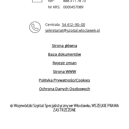
NIP:
888 311 78 73
Nr KRS:
0000457089
Centrala:
54 412–90–00
sekretariat@szpital.wloclawek.pl
Strona główna
Baza dokumentów
Rejestr zmian
Strona WWW
Polityka Prywatności/Cookies
Ochrona Danych Osobowych
© Wojewódzki Szpital Specjalistyczny we Włocławku, WSZELKIE PRAWA
ZASTRZEŻONE