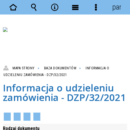
panel
Strona
Wyszukiwarka
Narzędzia
Menu
Menu
główna
główne
szczegółowe
MAPA STRONY
BAZA DOKUMENTÓW
INFORMACJA O
UDZIELENIU ZAMÓWIENIA - DZP/32/2021
Informacja o udzieleniu
zamówienia - DZP/32/2021
Rodzaj dokumentu