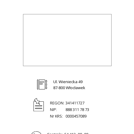
Ul. Wieniecka 49
87-800 Włocławek
REGON:
341411727
NIP:
888 311 78 73
Nr KRS:
0000457089