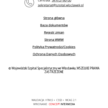
Centrala:
54 412–90–00
sekretariat@szpital.wloclawek.pl
Strona główna
Baza dokumentów
Rejestr zmian
Strona WWW
Polityka Prywatności/Cookies
Ochrona Danych Osobowych
© Wojewódzki Szpital Specjalistyczny we Włocławku, WSZELKIE PRAWA
ZASTRZEŻONE
WALIDACJA:
HTML5
+
CSS3
+
WCAG 2.1
WYKONANIE
CONCEPT
INTERMEDIA