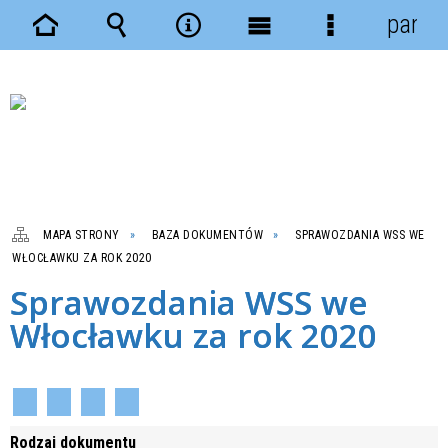
panel
Strona
Wyszukiwarka
Narzędzia
Menu
Menu
główna
główne
szczegółowe
MAPA STRONY
BAZA DOKUMENTÓW
SPRAWOZDANIA WSS WE
WŁOCŁAWKU ZA ROK 2020
Sprawozdania WSS we
Włocławku za rok 2020
Rodzaj dokumentu