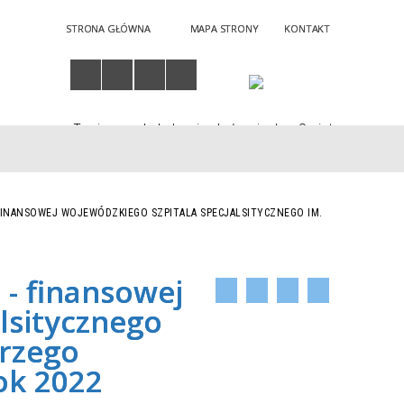
STRONA GŁÓWNA
MAPA STRONY
KONTAKT
Twoja przeglądarka nie obsługuje JavaScript
FINANSOWEJ WOJEWÓDZKIEGO SZPITALA SPECJALSITYCZNEGO IM.
 - finansowej
lsitycznego
erzego
ok 2022