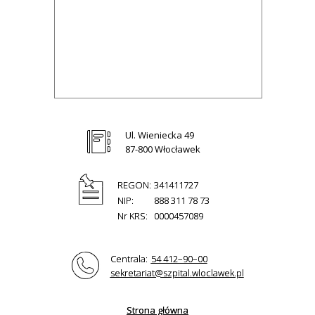
Ul. Wieniecka 49
87-800 Włocławek
REGON:
341411727
NIP:
888 311 78 73
Nr KRS:
0000457089
Centrala:
54 412–90–00
sekretariat@szpital.wloclawek.pl
Strona główna