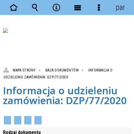
panel
Strona
Wyszukiwarka
Narzędzia
Menu
Menu
główna
główne
szczegółowe
MAPA STRONY
BAZA DOKUMENTÓW
INFORMACJA O
UDZIELENIU ZAMÓWIENIA: DZP/77/2020
Informacja o udzieleniu
zamówienia: DZP/77/2020
Rodzaj dokumentu