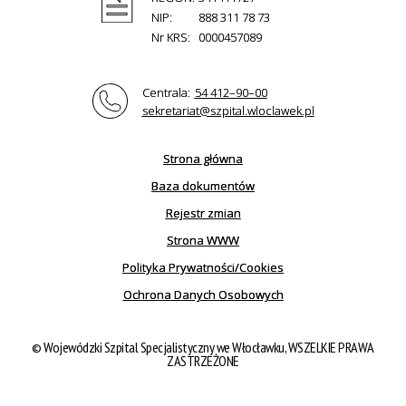
NIP:
888 311 78 73
Nr KRS:
0000457089
Centrala:
54 412–90–00
sekretariat@szpital.wloclawek.pl
Strona główna
Baza dokumentów
Rejestr zmian
Strona WWW
Polityka Prywatności/Cookies
Ochrona Danych Osobowych
© Wojewódzki Szpital Specjalistyczny we Włocławku, WSZELKIE PRAWA
ZASTRZEŻONE