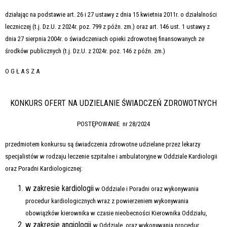
działając na podstawie art. 26 i 27 ustawy z dnia 15 kwietnia 2011r. o działalności
leczniczej (t.j. Dz.U. z 2024r. poz. 799 z późn. zm.) oraz art. 146 ust. 1 ustawy z
dnia 27 sierpnia 2004r. o świadczeniach opieki zdrowotnej finansowanych ze
środków publicznych (t.j. Dz.U. z 2024r. poz. 146 z późn. zm.)
O G Ł A S Z A
KONKURS OFERT NA UDZIELANIE ŚWIADCZEŃ ZDROWOTNYCH
POSTĘPOWANIE nr 28/2024
przedmiotem konkursu są świadczenia zdrowotne udzielane przez lekarzy
specjalistów w rodzaju leczenie szpitalne i ambulatoryjne w Oddziale Kardiologii
oraz Poradni Kardiologicznej:
w zakresie kardiologii
w Oddziale i Poradni oraz wykonywania
procedur kardiologicznych wraz z powierzeniem wykonywania
obowiązków kierownika w czasie nieobecności Kierownika Oddziału,
w zakresie angiologii
w Oddziale oraz wykonywania procedur