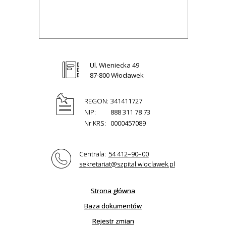
Ul. Wieniecka 49
87-800 Włocławek
REGON:
341411727
NIP:
888 311 78 73
Nr KRS:
0000457089
Centrala:
54 412–90–00
sekretariat@szpital.wloclawek.pl
Strona główna
Baza dokumentów
Rejestr zmian