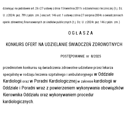
działając na podstawie art. 26 i 27 ustawy z dnia 15 kwietnia 2011r. o działalności leczniczej (t.j. Dz.
U. z 2024r. poz. 799 z późn. zm.) oraz art. 146 ust. 1 ustawy z dnia 27 sierpnia 2004r. o świadczeniach
opieki zdrowotnej finansowanych ze środków publicznych (t.j. Dz. U. z 2024r. poz. 146 z późn. zm.)
O G Ł A S Z A
KONKURS OFERT NA UDZIELANIE ŚWIADCZEŃ ZDROWOTNYCH
POSTĘPOWANIE nr 8/2025
przedmiotem konkursu są świadczenia zdrowotne udzielane przez lekarza
w
Oddziale
specjalistę w rodzaju leczenia szpitalnego i ambulatoryjnego
Kardiologii
w Poradni Kardiologicznej
kardiologii w
oraz
w zakresie
Oddziale i Poradni wraz z powierzeniem wykonywania obowiązków
Kierownika Oddziału oraz wykonywaniem procedur
kardiologicznych.