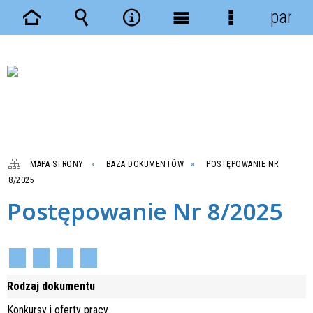
panel
Strona
Wyszukiwarka
Narzędzia
Menu
Menu
główna
główne
szczegółowe
MAPA STRONY
BAZA DOKUMENTÓW
POSTĘPOWANIE NR
8/2025
Postępowanie Nr 8/2025
Rodzaj dokumentu
Konkursy i oferty pracy