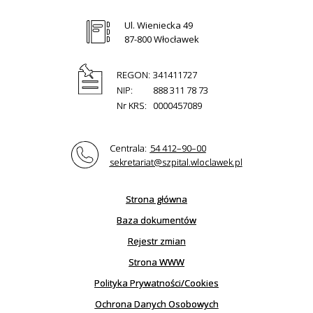
Ul. Wieniecka 49
87-800 Włocławek
REGON:
341411727
NIP:
888 311 78 73
Nr KRS:
0000457089
Centrala:
54 412–90–00
sekretariat@szpital.wloclawek.pl
Strona główna
Baza dokumentów
Rejestr zmian
Strona WWW
Polityka Prywatności/Cookies
Ochrona Danych Osobowych